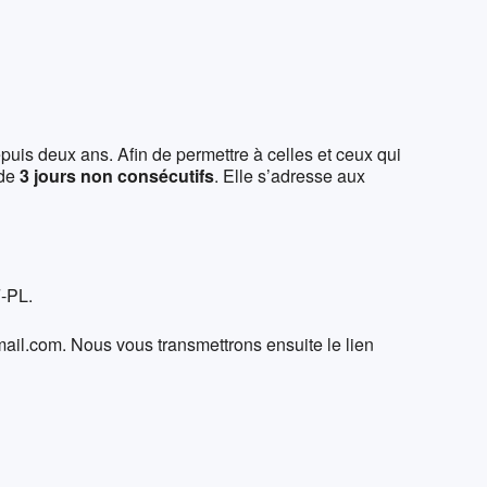
365
Outlook Live
is deux ans. Afin de permettre à celles et ceux qui
 de
3 jours non consécutifs
. Elle s’adresse aux
F-PL.
ail.com. Nous vous transmettrons ensuite le lien